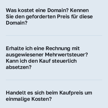
für Ihre Website, Weiterleitung, E-Mail-
Was kostet eine Domain? Kennen 
Adressen oder als digitale Investition.
Sie den geforderten Preis für diese 
Domain?
Der Preis variiert je nach Domain. Für diese 
Domain liegt ein konkreter Kaufpreis vor – 
kontaktieren Sie uns gerne für ein 
Erhalte ich eine Rechnung mit 
unverbindliches Angebot.
ausgewiesener Mehrwertsteuer? 
Kann ich den Kauf steuerlich 
absetzen?
Ja, Sie erhalten eine Rechnung mit MwSt. 
Für Unternehmen ist der Kauf in der Regel 
steuerlich absetzbar.
Handelt es sich beim Kaufpreis um 
einmalige Kosten?
Ja. Der Kaufpreis ist einmalig. Nur beim 