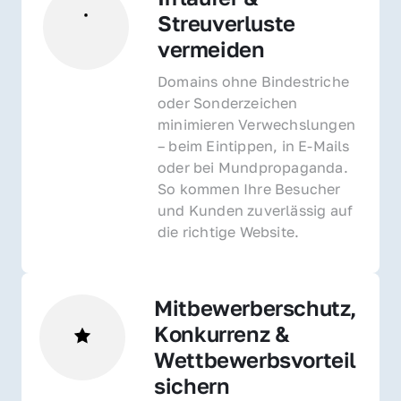
Streuverluste 
vermeiden
Domains ohne Bindestriche 
oder Sonderzeichen 
minimieren Verwechslungen 
– beim Eintippen, in E-Mails 
oder bei Mundpropaganda. 
So kommen Ihre Besucher 
und Kunden zuverlässig auf 
die richtige Website.
Mitbewerberschutz, 
Konkurrenz & 
Wettbewerbsvorteil 
sichern 