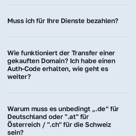
späteren Betrieb der Domain (z. B. beim 
Hosting-Anbieter) fallen geringe laufende 
Muss ich für Ihre Dienste bezahlen?
Gebühren an. Diese bewegen sich für .de 
Nein, bei uns zahlen Sie nur den Kaufpreis 
Domains bei ca. 5€ / Jahr
der Domain – ohne zusätzliche Vermittlungs- 
oder Servicegebühren.
Wie funktioniert der Transfer einer 
gekauften Domain? Ich habe einen 
Auth-Code erhalten, wie geht es 
weiter?
Mit dem Auth-Code beauftragen Sie Ihren 
Provider, die Domain zu übernehmen. Gerne 
begleiten wir Sie bei diesem einfachen und 
Warum muss es unbedingt „.de“ für 
schnellen Prozess.
Deutschland oder ".at" für 
Österreich / ".ch" für die Schweiz 
sein?