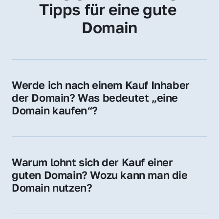
Tipps für eine gute 
Domain
Werde ich nach einem Kauf Inhaber 
der Domain? Was bedeutet „eine 
Domain kaufen“?
Ja, Sie werden der offizielle Domain-Inhaber. 
Sie erhalten alle Rechte zur Nutzung, 
Verwaltung oder Weiterveräußerung der 
Warum lohnt sich der Kauf einer 
Domain.
guten Domain? Wozu kann man die 
Domain nutzen?
Eine starke Domain steigert Sichtbarkeit, 
Vertrauen und Markenwert. Nutzen Sie sie 